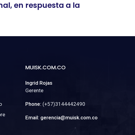
nal, en respuesta a la
MUISK.COM.CO
Ingrid Rojas
Gerente
o
Phone:
(+57)3144442490
bre
Email: gerencia@muisk.com.co